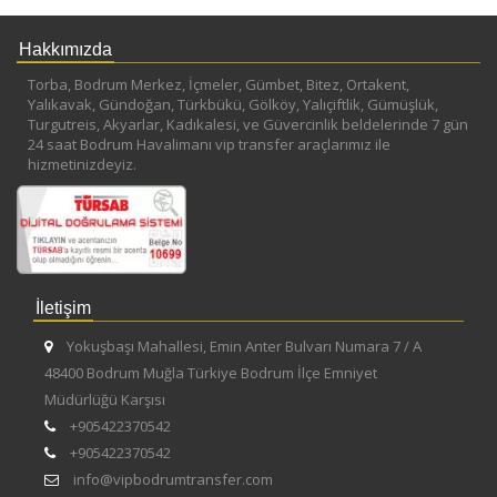
Hakkımızda
Torba, Bodrum Merkez, İçmeler, Gümbet, Bitez, Ortakent,
Yalıkavak, Gündoğan, Türkbükü, Gölköy, Yalıçiftlik, Gümüşlük,
Turgutreis, Akyarlar, Kadıkalesi, ve Güvercinlik beldelerinde 7 gün
24 saat Bodrum Havalimanı vip transfer araçlarımız ile
hizmetinizdeyiz.
İletişim
Yokuşbaşı Mahallesi, Emin Anter Bulvarı Numara 7 / A
48400 Bodrum Muğla Türkiye Bodrum İlçe Emniyet
Müdürlüğü Karşısı
+905422370542
+905422370542
info@vipbodrumtransfer.com