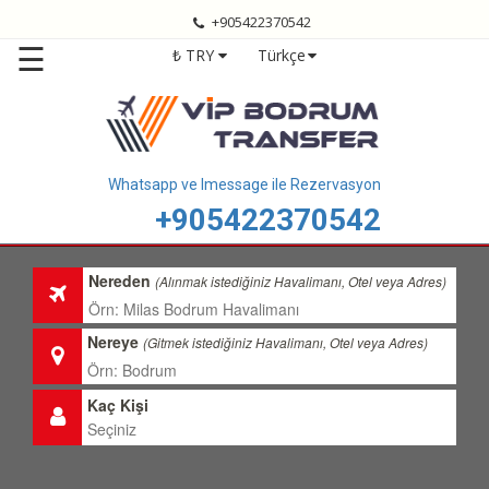
+905422370542
Anasayfa
☰
₺ TRY
Türkçe
Bodrum
Transfer
Bodrum
Havalimanı
Transfer
Whatsapp ve Imessage ile Rezervasyon
+905422370542
Bodrum
Transfer
Fiyatları
Nereden
(Alınmak istediğiniz Havalimanı, Otel veya Adres)
Transfer
Bölgelerimiz
Nereye
(Gitmek istediğiniz Havalimanı, Otel veya Adres)
Hizmetlerimiz
Kaç Kişi
Hakkımızda
İletişim