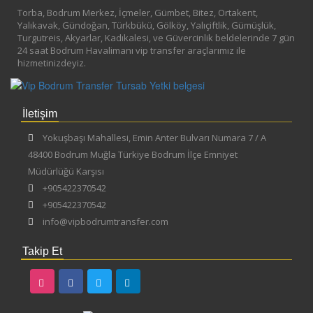
Torba, Bodrum Merkez, İçmeler, Gümbet, Bitez, Ortakent,
Yalıkavak, Gündoğan, Türkbükü, Gölköy, Yalıçiftlik, Gümüşlük,
Turgutreis, Akyarlar, Kadıkalesi, ve Güvercinlik beldelerinde 7 gün
24 saat Bodrum Havalimanı vip transfer araçlarımız ile
hizmetinizdeyiz.
İletişim
Yokuşbaşı Mahallesi, Emin Anter Bulvarı Numara 7 / A
48400 Bodrum Muğla Türkiye Bodrum İlçe Emniyet
Müdürlüğü Karşısı
+905422370542
+905422370542
info@vipbodrumtransfer.com
Takip Et