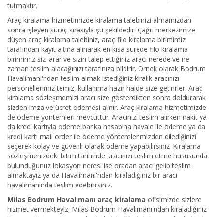
tutmaktır.
Araç kiralama hizmetimizde kiralama talebinizi almamızdan
sonra işleyen süreç sırasıyla şu şekildedir. Çağrı merkezimize
düşen araç kiralama talebiniz, araç filo kiralama birimimiz
tarafından kayıt altına alınarak en kısa sürede filo kiralama
birimimiz sizi arar ve sizin talep ettiğiniz aracı nerede ve ne
zaman teslim alacağınızı tarafınıza bildirir. Örnek olarak Bodrum
Havalimanı'ndan teslim almak istediğiniz kiralık aracınızı
personellerimiz temiz, kullanıma hazır halde size getirirler. Araç
kiralama sözleşmemizi aracı size gösterdikten sonra doldurarak
sizden imza ve ücret ödemesi alınır. Araç kiralama hizmetimizde
de ödeme yöntemleri mevcuttur. Aracınızı teslim alırken nakit ya
da kredi kartıyla ödeme banka hesabına havale ile ödeme ya da
kredi kartı mail order ile ödeme yöntemlerimizden dilediğinizi
seçerek kolay ve güvenli olarak ödeme yapabilirsiniz. Kiralama
sözleşmenizdeki bitim tarihinde aracınızı teslim etme hususunda
bulunduğunuz lokasyon neresi ise oradan aracı gelip teslim
almaktayız ya da Havalimanı'ndan kiraladığınız bir aracı
havalimanında teslim edebilirsiniz.
Milas Bodrum Havalimanı araç kiralama
ofisimizde sizlere
hizmet vermekteyiz. Milas Bodrum Havalimanı'ndan kiraladığınız