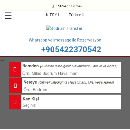
+905422370542
Anasayfa
☰
₺ TRY
Türkçe
Bodrum
Transfer
Bodrum
Whatsapp ve Imessage ile Rezervasyon
Havalimanı
+905422370542
Transfer
Bodrum
Nereden
(Alınmak istediğiniz Havalimanı, Otel veya Adres)
Transfer
Fiyatları
Nereye
(Gitmek istediğiniz Havalimanı, Otel veya Adres)
Transfer
Bölgelerimiz
Kaç Kişi
Hizmetlerimiz
Hakkımızda
İletişim