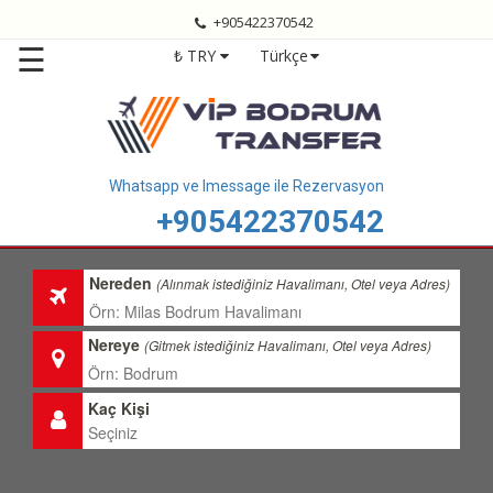
+905422370542
Anasayfa
☰
₺ TRY
Türkçe
Bodrum
Transfer
Bodrum
Havalimanı
Transfer
Whatsapp ve Imessage ile Rezervasyon
+905422370542
Bodrum
Transfer
Fiyatları
Nereden
(Alınmak istediğiniz Havalimanı, Otel veya Adres)
Transfer
Bölgelerimiz
Nereye
(Gitmek istediğiniz Havalimanı, Otel veya Adres)
Hizmetlerimiz
Kaç Kişi
Hakkımızda
İletişim