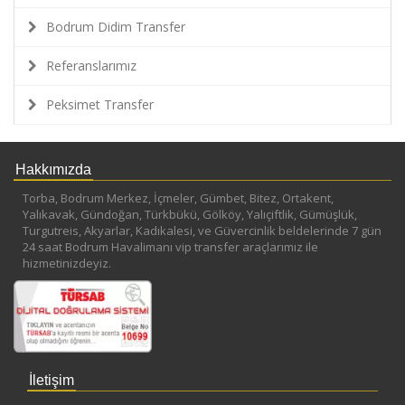
Bodrum Didim Transfer
Referanslarımız
Peksimet Transfer
Hakkımızda
Torba, Bodrum Merkez, İçmeler, Gümbet, Bitez, Ortakent,
Yalıkavak, Gündoğan, Türkbükü, Gölköy, Yalıçiftlik, Gümüşlük,
Turgutreis, Akyarlar, Kadıkalesi, ve Güvercinlik beldelerinde 7 gün
24 saat Bodrum Havalimanı vip transfer araçlarımız ile
hizmetinizdeyiz.
İletişim