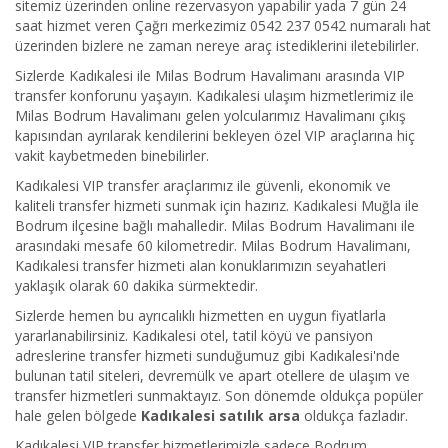
sitemiz üzerinden online rezervasyon yapabilir yada 7 gün 24
saat hizmet veren Çağrı merkezimiz 0542 237 0542 numaralı hat
üzerinden bizlere ne zaman nereye araç istediklerini iletebilirler.
Sizlerde Kadıkalesi ile Milas Bodrum Havalimanı arasında VIP
transfer konforunu yaşayın. Kadıkalesi ulaşım hizmetlerimiz ile
Milas Bodrum Havalimanı gelen yolcularımız Havalimanı çıkış
kapısından ayrılarak kendilerini bekleyen özel VIP araçlarına hiç
vakit kaybetmeden binebilirler.
Kadıkalesi VIP transfer araçlarımız ile güvenli, ekonomik ve
kaliteli transfer hizmeti sunmak için hazırız. Kadıkalesi Muğla ile
Bodrum ilçesine bağlı mahalledir. Milas Bodrum Havalimanı ile
arasındaki mesafe 60 kilometredir. Milas Bodrum Havalimanı,
Kadıkalesi transfer hizmeti alan konuklarımızın seyahatleri
yaklaşık olarak 60 dakika sürmektedir.
Sizlerde hemen bu ayrıcalıklı hizmetten en uygun fiyatlarla
yararlanabilirsiniz. Kadıkalesi otel, tatil köyü ve pansiyon
adreslerine transfer hizmeti sunduğumuz gibi Kadıkalesi'nde
bulunan tatil siteleri, devremülk ve apart otellere de ulaşım ve
transfer hizmetleri sunmaktayız. Son dönemde oldukça popüler
hale gelen bölgede
Kadıkalesi satılık arsa
oldukça fazladır.
Kadıkalesi VIP transfer hizmetlerimizle sadece Bodrum