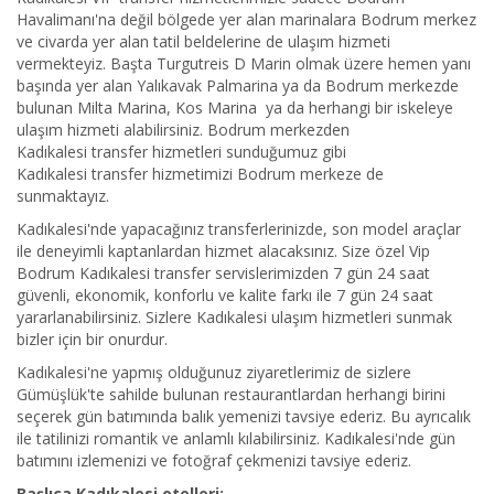
Havalimanı'na değil bölgede yer alan marinalara Bodrum merkez
ve civarda yer alan tatil beldelerine de ulaşım hizmeti
vermekteyiz. Başta Turgutreis D Marin olmak üzere hemen yanı
başında yer alan Yalıkavak Palmarina ya da Bodrum merkezde
bulunan Milta Marina, Kos Marina ya da herhangi bir iskeleye
ulaşım hizmeti alabilirsiniz. Bodrum merkezden
Kadıkalesi transfer hizmetleri sunduğumuz gibi
Kadıkalesi transfer hizmetimizi Bodrum merkeze de
sunmaktayız.
Kadıkalesi'nde yapacağınız transferlerinizde, son model araçlar
ile deneyimli kaptanlardan hizmet alacaksınız. Size özel Vip
Bodrum Kadıkalesi transfer servislerimizden 7 gün 24 saat
güvenli, ekonomik, konforlu ve kalite farkı ile 7 gün 24 saat
yararlanabilirsiniz. Sizlere Kadıkalesi ulaşım hizmetleri sunmak
bizler için bir onurdur.
Kadıkalesi'ne yapmış olduğunuz ziyaretlerimiz de sizlere
Gümüşlük'te sahilde bulunan restaurantlardan herhangi birini
seçerek gün batımında balık yemenizi tavsiye ederiz. Bu ayrıcalık
ile tatilinizi romantik ve anlamlı kılabilirsiniz. Kadıkalesi'nde gün
batımını izlemenizi ve fotoğraf çekmenizi tavsiye ederiz.
Başlıca Kadıkalesi otelleri;