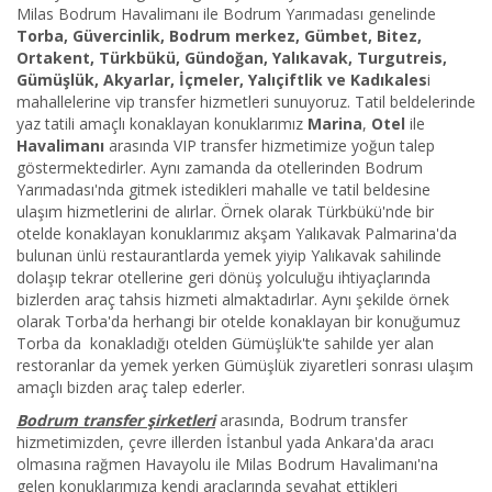
Milas Bodrum Havalimanı ile Bodrum Yarımadası genelinde
Torba, Güvercinlik, Bodrum merkez, Gümbet, Bitez,
Ortakent, Türkbükü, Gündoğan, Yalıkavak, Turgutreis,
Gümüşlük, Akyarlar, İçmeler, Yalıçiftlik ve Kadıkales
i
mahallelerine vip transfer hizmetleri sunuyoruz. Tatil beldelerinde
yaz tatili amaçlı konaklayan konuklarımız
Marina
,
Otel
ile
Havalimanı
arasında VIP transfer hizmetimize yoğun talep
göstermektedirler. Aynı zamanda da otellerinden Bodrum
Yarımadası'nda gitmek istedikleri mahalle ve tatil beldesine
ulaşım hizmetlerini de alırlar. Örnek olarak Türkbükü'nde bir
otelde konaklayan konuklarımız akşam Yalıkavak Palmarina'da
bulunan ünlü restaurantlarda yemek yiyip Yalıkavak sahilinde
dolaşıp tekrar otellerine geri dönüş yolculuğu ihtiyaçlarında
bizlerden araç tahsis hizmeti almaktadırlar. Aynı şekilde örnek
olarak Torba'da herhangi bir otelde konaklayan bir konuğumuz
Torba da konakladığı otelden Gümüşlük'te sahilde yer alan
restoranlar da yemek yerken Gümüşlük ziyaretleri sonrası ulaşım
amaçlı bizden araç talep ederler.
Bodrum transfer şirketleri
arasında, Bodrum transfer
hizmetimizden, çevre illerden İstanbul yada Ankara'da aracı
olmasına rağmen Havayolu ile Milas Bodrum Havalimanı'na
gelen konuklarımıza kendi araçlarında seyahat ettikleri