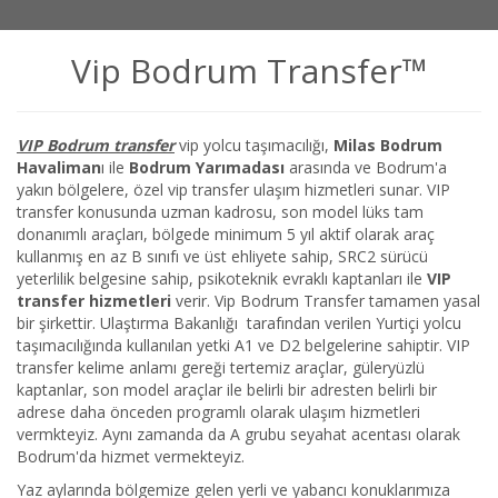
Vip Bodrum Transfer™
VIP Bodrum transfer
vip yolcu taşımacılığı,
Milas Bodrum
Havaliman
ı ile
Bodrum Yarımadası
arasında ve Bodrum'a
yakın bölgelere, özel vip transfer ulaşım hizmetleri sunar. VIP
transfer konusunda uzman kadrosu, son model lüks tam
donanımlı araçları, bölgede minimum 5 yıl aktif olarak araç
kullanmış en az B sınıfı ve üst ehliyete sahip, SRC2 sürücü
yeterlilik belgesine sahip, psikoteknik evraklı kaptanları ile
VIP
transfer hizmetleri
verir. Vip Bodrum Transfer tamamen yasal
bir şirkettir. Ulaştırma Bakanlığı tarafından verilen Yurtiçi yolcu
taşımacılığında kullanılan yetki A1 ve D2 belgelerine sahiptir. VIP
transfer kelime anlamı gereği tertemiz araçlar, güleryüzlü
kaptanlar, son model araçlar ile belirli bir adresten belirli bir
adrese daha önceden programlı olarak ulaşım hizmetleri
vermkteyiz. Aynı zamanda da A grubu seyahat acentası olarak
Bodrum'da hizmet vermekteyiz.
Yaz aylarında bölgemize gelen yerli ve yabancı konuklarımıza