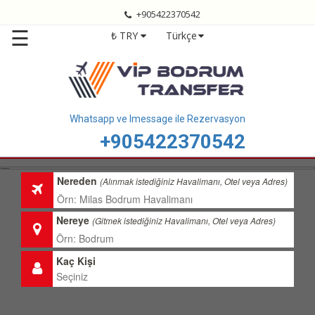
+905422370542
Anasayfa
☰
₺ TRY
Türkçe
Bodrum
Transfer
Bodrum
Havalimanı
Transfer
Whatsapp ve Imessage ile Rezervasyon
+905422370542
Bodrum
Transfer
Fiyatları
Nereden
(Alınmak istediğiniz Havalimanı, Otel veya Adres)
Transfer
Bölgelerimiz
Nereye
(Gitmek istediğiniz Havalimanı, Otel veya Adres)
Hizmetlerimiz
Kaç Kişi
Hakkımızda
İletişim