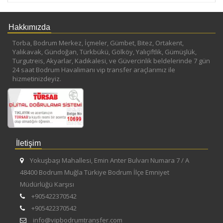
Hakkımızda
Torba, Bodrum Merkez, İçmeler, Gümbet, Bitez, Ortakent,
Yalıkavak, Gündoğan, Türkbükü, Gölköy, Yalıçiftlik, Gümüşlük,
Turgutreis, Akyarlar, Kadıkalesi, ve Güvercinlik beldelerinde 7 gün
24 saat Bodrum Havalimanı vip transfer araçlarımız ile
hizmetinizdeyiz.
İletişim
Yokuşbaşı Mahallesi, Emin Anter Bulvarı Numara 7 / A
48400 Bodrum Muğla Türkiye Bodrum İlçe Emniyet
Müdürlüğü Karşısı
+905422370542
+905422370542
info@vipbodrumtransfer.com