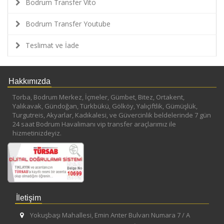
Bodrum Transfer Vito
Bodrum Transfer Youtube
Teslimat ve İade
Hakkımızda
Torba, Bodrum Merkez, İçmeler, Gümbet, Bitez, Ortakent,
Yalıkavak, Gündoğan, Türkbükü, Gölköy, Yalıçiftlik, Gümüşlük,
Turgutreis, Akyarlar, Kadıkalesi, ve Güvercinlik beldelerinde 7 gün
24 saat Bodrum Havalimanı vip transfer araçlarımız ile
hizmetinizdeyiz.
İletişim
Yokuşbaşı Mahallesi, Emin Anter Bulvarı Numara 7 / A