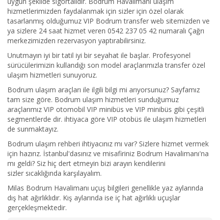
uygun şekilde sigortalıdır. Bodrum Havalimanı ulaşım
hizmetlerimizden faydalanmak için sizler için özel olarak
tasarlanmış olduğumuz VIP Bodrum transfer web sitemizden ve
ya sizlere 24 saat hizmet veren 0542 237 05 42 numaralı Çağrı
merkezimizden rezervasyon yaptırabilirsiniz.
Unutmayın iyi bir tatil iyi bir seyahat ile başlar. Profesyonel
sürücülerimizin kullandığı son model araçlarımızla transfer özel
ulaşım hizmetleri sunuyoruz.
Bodrum ulaşım araçları ile ilgili bilgi mi arıyorsunuz? Sayfamız
tam size göre. Bodrum ulaşım hizmetleri sunduğumuz
araçlarımız VIP otomobil VIP minibüs ve VIP minibüs gibi çeşitli
segmentlerde dir. ihtiyaca göre VIP otobüs ile ulaşım hizmetleri
de sunmaktayız.
Bodrum ulaşım rehberi ihtiyacınız mı var? Sizlere hizmet vermek
için hazırız. İstanbul'dasınız ve misafiriniz Bodrum Havalimanı'na
mı geldi? Siz hiç dert etmeyin bizi arayın kendilerini
sizler sıcaklığında karşılayalım.
Milas Bodrum Havalimanı uçuş bilgileri genellikle yaz aylarında
dış hat ağırlıklıdır. Kış aylarında ise iç hat ağırlıklı uçuşlar
gerçekleşmektedir.