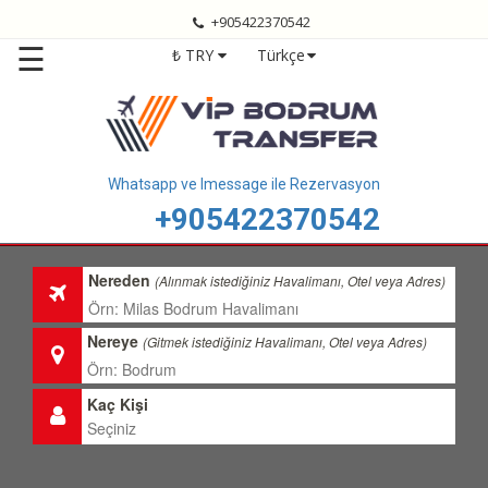
+905422370542
Anasayfa
☰
₺ TRY
Türkçe
Bodrum
Transfer
Bodrum
Havalimanı
Transfer
Whatsapp ve Imessage ile Rezervasyon
+905422370542
Bodrum
Transfer
Fiyatları
Nereden
(Alınmak istediğiniz Havalimanı, Otel veya Adres)
Transfer
Bölgelerimiz
Nereye
(Gitmek istediğiniz Havalimanı, Otel veya Adres)
Hizmetlerimiz
Kaç Kişi
Hakkımızda
İletişim