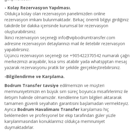
- Kolay Rezervasyon Yapılması.
Oldukça kolay olan rezervasyon panelimizden online
rezervasyon imkanı bulunmaktadır. Birkaç önemli bilgiyi girdiğiniz
takdirde bir dakika içerisinde kurumsal bir rezervasyon
oluşturabilirsiniz.
İkinci rezervasyon seçeneği info@vipbodrumtransfer.com
adresine rezervasyon detaylarınızı mail ile iletebilir rezervasyon
yapabilirsiniz.
Üçüncü rezervasyon seçeneği ise +905422370542 numaralı çağrı
merkezimizi arayabilir, kısa sms atabilir yada whatspptan mesaj
yazarak rezervasyonu pratik bir şekilde gerçekleştirebilirsiniz.
-Bilgilendirme ve Karşılama.
Bodrum Transfer tavsiye
edilmemizin ve müşteri
memnuniyetimizin en büyük sırrı süreç boyunca misafirlerimiz ile
iletişim halinde olmamızdır. Kendilerine tüm bilgileri aktararak
tamamen güvenli seyahatin garantisini başlamadan vermekteyiz.
Ayrıca
Bodrum Havalimanı Transfer
karşılaması hiç
beklemeden ve profesyonel bir ekip tarafından güler yüzle
karşılanmasından konuklarımız oldukça memnuniyet
duymaktadırlar.