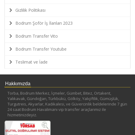
Gizlilik Politikası
Bodrum Şoför İş İlanları 2023
Bodrum Transfer Vito
Bodrum Transfer Youtube
Teslimat ve İade
Hakkımızda
Torba, Bodrum Merkez, İçmeler, Gümbet, Bitez, Ortakent,
Yalıkavak, Gündoğan, Türkbükü, Gölköy, Yalıçiftlik, Gümüşlük,
Turgutreis, Akyarlar, Kadıkalesi, ve Güvercinlik beldelerinde 7 gün
24 saat Bodrum Havalimanı vip transfer araçlarımız ile
hizmetinizdeyiz.