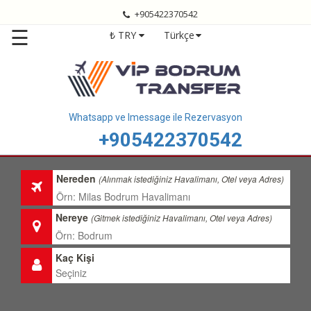
+905422370542
Anasayfa
☰
₺ TRY
Türkçe
Bodrum
Transfer
Bodrum
Havalimanı
Transfer
Whatsapp ve Imessage ile Rezervasyon
+905422370542
Bodrum
Transfer
Fiyatları
Nereden
(Alınmak istediğiniz Havalimanı, Otel veya Adres)
Transfer
Bölgelerimiz
Nereye
(Gitmek istediğiniz Havalimanı, Otel veya Adres)
Hizmetlerimiz
Kaç Kişi
Hakkımızda
İletişim