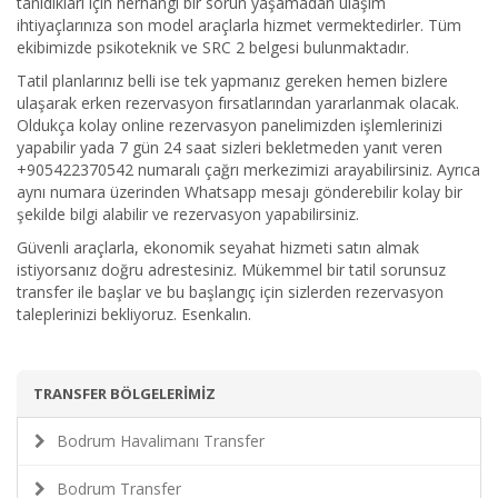
tanıdıkları için herhangi bir sorun yaşamadan ulaşım
ihtiyaçlarınıza son model araçlarla hizmet vermektedirler. Tüm
ekibimizde psikoteknik ve SRC 2 belgesi bulunmaktadır.
Tatil planlarınız belli ise tek yapmanız gereken hemen bizlere
ulaşarak erken rezervasyon fırsatlarından yararlanmak olacak.
Oldukça kolay online rezervasyon panelimizden işlemlerinizi
yapabilir yada 7 gün 24 saat sizleri bekletmeden yanıt veren
+905422370542 numaralı çağrı merkezimizi arayabilirsiniz. Ayrıca
aynı numara üzerinden Whatsapp mesajı gönderebilir kolay bir
şekilde bilgi alabilir ve rezervasyon yapabilirsiniz.
Güvenli araçlarla, ekonomik seyahat hizmeti satın almak
istiyorsanız doğru adrestesiniz. Mükemmel bir tatil sorunsuz
transfer ile başlar ve bu başlangıç için sizlerden rezervasyon
taleplerinizi bekliyoruz. Esenkalın.
TRANSFER BÖLGELERİMİZ
Bodrum Havalimanı Transfer
Bodrum Transfer