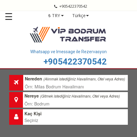
+905422370542
Anasayfa
☰
₺ TRY
Türkçe
Bodrum
Transfer
Bodrum
Havalimanı
Transfer
Whatsapp ve Imessage ile Rezervasyon
+905422370542
Bodrum
Transfer
Fiyatları
Nereden
(Alınmak istediğiniz Havalimanı, Otel veya Adres)
Transfer
Bölgelerimiz
Nereye
(Gitmek istediğiniz Havalimanı, Otel veya Adres)
Hizmetlerimiz
Kaç Kişi
Hakkımızda
İletişim