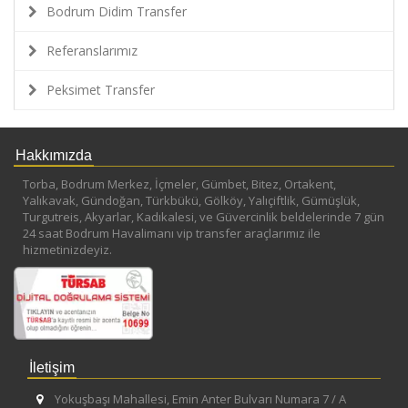
Bodrum Didim Transfer
Referanslarımız
Peksimet Transfer
Hakkımızda
Torba, Bodrum Merkez, İçmeler, Gümbet, Bitez, Ortakent,
Yalıkavak, Gündoğan, Türkbükü, Gölköy, Yalıçiftlik, Gümüşlük,
Turgutreis, Akyarlar, Kadıkalesi, ve Güvercinlik beldelerinde 7 gün
24 saat Bodrum Havalimanı vip transfer araçlarımız ile
hizmetinizdeyiz.
İletişim
Yokuşbaşı Mahallesi, Emin Anter Bulvarı Numara 7 / A