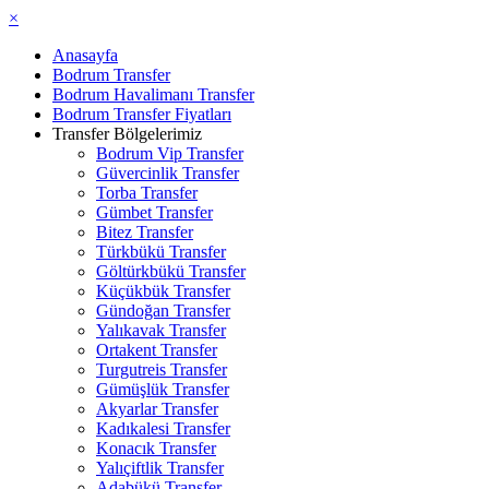
×
Anasayfa
Bodrum Transfer
Bodrum Havalimanı Transfer
Bodrum Transfer Fiyatları
Transfer Bölgelerimiz
Bodrum Vip Transfer
Güvercinlik Transfer
Torba Transfer
Gümbet Transfer
Bitez Transfer
Türkbükü Transfer
Göltürkbükü Transfer
Küçükbük Transfer
Gündoğan Transfer
Yalıkavak Transfer
Ortakent Transfer
Turgutreis Transfer
Gümüşlük Transfer
Akyarlar Transfer
Kadıkalesi Transfer
Konacık Transfer
Yalıçiftlik Transfer
Adabükü Transfer