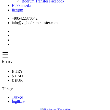
Bodrum Transfer Facebook
Hakkımızda
İletişim
+905422370542
info@vipbodrumtransfer.com
☰
₺ TRY
₺ TRY
$ USD
€ EUR
Türkçe
Türkçe
İngilizce