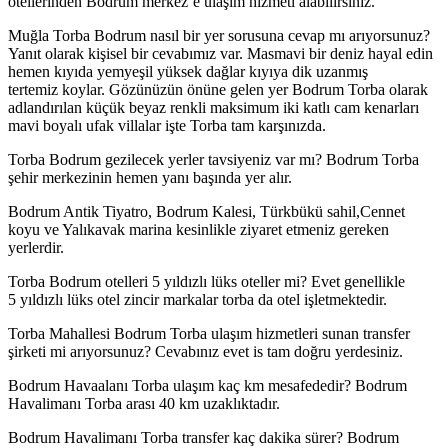
otellerinden Bodrum merkez’e ulaşım hizmeti alabilirsiniz.
Muğla Torba Bodrum nasıl bir yer sorusuna cevap mı arıyorsunuz?
Yanıt olarak kişisel bir cevabımız var. Masmavi bir deniz hayal edin
hemen kıyıda yemyeşil yüksek dağlar kıyıya dik uzanmış
tertemiz koylar. Gözünüzün önüne gelen yer Bodrum Torba olarak
adlandırılan küçük beyaz renkli maksimum iki katlı cam kenarları
mavi boyalı ufak villalar işte Torba tam karşınızda.
Torba Bodrum gezilecek yerler tavsiyeniz var mı? Bodrum Torba
şehir merkezinin hemen yanı başında yer alır.
Bodrum Antik Tiyatro, Bodrum Kalesi, Türkbükü sahil,Cennet
koyu ve Yalıkavak marina kesinlikle ziyaret etmeniz gereken
yerlerdir.
Torba Bodrum otelleri 5 yıldızlı lüks oteller mi? Evet genellikle
5 yıldızlı lüks otel zincir markalar torba da otel işletmektedir.
Torba Mahallesi Bodrum Torba ulaşım hizmetleri sunan transfer
şirketi mi arıyorsunuz? Cevabınız evet is tam doğru yerdesiniz.
Bodrum Havaalanı Torba ulaşım kaç km mesafededir? Bodrum
Havalimanı Torba arası 40 km uzaklıktadır.
Bodrum Havalimanı Torba transfer kaç dakika sürer? Bodrum