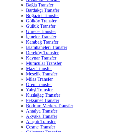
Bağla Transfer
Bardakçı Transfer
Boğaziçi Transfer
Gölköy Transfer
Güllük Transfer
Gürece Transfer
İçmeler Transfer
Karabağ Transfer
İslamhaneleri Transfer
Dereköy Transfer
Kaynar Transfer
Mumcular Transfer
Mazı Transfer
Meşelik Transfer
Milas Transfer
Ören Transfer
Yahşi Transfer
Kızılağaç Transfer
Peksimet Transfer
Bodrum Merkez Transfer
Antalya Transfer
Akyaka Transfer
Alaçatı Transfer
Çeşme Transfer