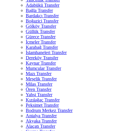
Adabükü Transfer
Bağla Transfer
Bardakçı Transfer
Boğaziçi Transfer
Gölköy Transfer
Güllük Transfer
Gürece Transfer
İçmeler Transfer
Karabağ Transfer
İslamhaneleri Transfer
Dereköy Transfer
Kaynar Transfer
Mumcular Transfer
Mazı Transfer
Meşelik Transfer
Milas Transfer
Ören Transfer
Yahşi Transfer
Kızılağaç Transfer
Peksimet Transfer
Bodrum Merkez Transfer
Antalya Transfer
Akyaka Transfer
Alaçatı Transfer