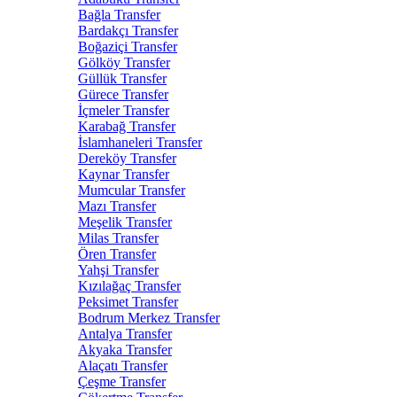
Bağla Transfer
Bardakçı Transfer
Boğaziçi Transfer
Gölköy Transfer
Güllük Transfer
Gürece Transfer
İçmeler Transfer
Karabağ Transfer
İslamhaneleri Transfer
Dereköy Transfer
Kaynar Transfer
Mumcular Transfer
Mazı Transfer
Meşelik Transfer
Milas Transfer
Ören Transfer
Yahşi Transfer
Kızılağaç Transfer
Peksimet Transfer
Bodrum Merkez Transfer
Antalya Transfer
Akyaka Transfer
Alaçatı Transfer
Çeşme Transfer