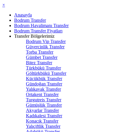
×
Anasayfa
Bodrum Transfer
Bodrum Havalimanı Transfer
Bodrum Transfer Fiyatları
Transfer Bölgelerimiz
Bodrum Vip Transfer
Güvercinlik Transfer
Torba Transfer
Gümbet Transfer
Bitez Transfer
Türkbükü Transfer
Göltürkbükü Transfer
Küçükbük Transfer
Gündoğan Transfer
Yalıkavak Transfer
Ortakent Transfer
Turgutreis Transfer
Gümüşlük Transfer
Akyarlar Transfer
Kadıkalesi Transfer
Konacık Transfer
Yalıçiftlik Transfer
Adabükü Transfer