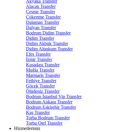
Akyaka Transfer
Alaçatı Transfer
Çeşme Transfer
Çökertme Transfer
Dalaman Transfer
Dalyan Transfer
Bodrum Didim Transfer
Didim Transfer
Didim Akbük Transfer
Didim Altınkum Transfer
Efes Transfer
İzmir Transfer
Kuşadası Transfer
Muğla Transfer
Marmaris Transfer
Fethiye Transfer
Göcek Transfer
Ölüdeniz Transfer
Bodrum İstanbul Vip Transfer
Bodrum Ankara Transfer
Bodrum Eskişehir Transfer
Kaş Transfer
Torba Bodrum Transfer
Torba Otel Transfer
Hizmetlerimiz