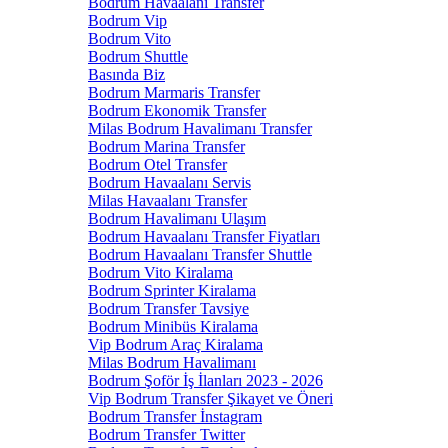
Bodrum Havaalanı Transfer
Bodrum Vip
Bodrum Vito
Bodrum Shuttle
Basında Biz
Bodrum Marmaris Transfer
Bodrum Ekonomik Transfer
Milas Bodrum Havalimanı Transfer
Bodrum Marina Transfer
Bodrum Otel Transfer
Bodrum Havaalanı Servis
Milas Havaalanı Transfer
Bodrum Havalimanı Ulaşım
Bodrum Havaalanı Transfer Fiyatları
Bodrum Havaalanı Transfer Shuttle
Bodrum Vito Kiralama
Bodrum Sprinter Kiralama
Bodrum Transfer Tavsiye
Bodrum Minibüs Kiralama
Vip Bodrum Araç Kiralama
Milas Bodrum Havalimanı
Bodrum Şoför İş İlanları 2023 - 2026
Vip Bodrum Transfer Şikayet ve Öneri
Bodrum Transfer İnstagram
Bodrum Transfer Twitter