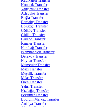
Kadıkalesi Transfer
Konacık Transfer
Yalıçiftlik Transfer
Adabükü Transfer
Bağla Transfer
Bardakçı Transfer
Boğaziçi Transfer
Gölköy Transfer
Güllük Transfer
Gürece Transfer
İçmeler Transfer
Karabağ Transfer
İslamhaneleri Transfer
Dereköy Transfer
Kaynar Transfer
Mumcular Transfer
Mazı Transfer
Meşelik Transfer
Milas Transfer
Ören Transfer
Yahşi Transfer
Kızılağaç Transfer
Peksimet Transfer
Bodrum Merkez Transfer
Antalya Transfer