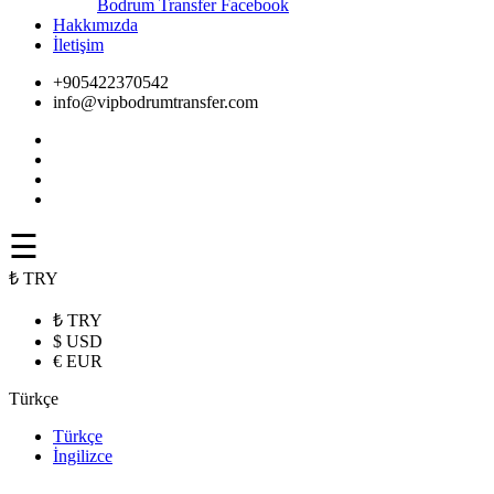
Bodrum Transfer Facebook
Hakkımızda
İletişim
+905422370542
info@vipbodrumtransfer.com
☰
₺ TRY
₺ TRY
$ USD
€ EUR
Türkçe
Türkçe
İngilizce