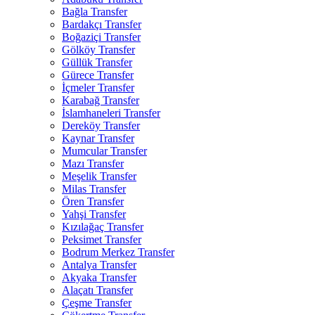
Bağla Transfer
Bardakçı Transfer
Boğaziçi Transfer
Gölköy Transfer
Güllük Transfer
Gürece Transfer
İçmeler Transfer
Karabağ Transfer
İslamhaneleri Transfer
Dereköy Transfer
Kaynar Transfer
Mumcular Transfer
Mazı Transfer
Meşelik Transfer
Milas Transfer
Ören Transfer
Yahşi Transfer
Kızılağaç Transfer
Peksimet Transfer
Bodrum Merkez Transfer
Antalya Transfer
Akyaka Transfer
Alaçatı Transfer
Çeşme Transfer