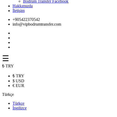
Bodrum Transfer Facebook
Hakkımızda
İletişim
+905422370542
info@vipbodrumtransfer.com
☰
₺ TRY
₺ TRY
$ USD
€ EUR
Türkçe
Türkçe
İngilizce