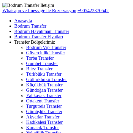
Whatsapp ve Imessage ile Rezervasyon
+905422370542
Anasayfa
Bodrum Transfer
Bodrum Havalimanı Transfer
Bodrum Transfer Fiyatları
Transfer Bölgelerimiz
Bodrum Vip Transfer
Güvercinlik Transfer
Torba Transfer
Gümbet Transfer
Bitez Transfer
Türkbükü Transfer
Göltürkbükü Transfer
Küçükbük Transfer
Gündoğan Transfer
Yalıkavak Transfer
Ortakent Transfer
Turgutreis Transfer
Gümüşlük Transfer
Akyarlar Transfer
Kadıkalesi Transfer
Konacık Transfer
Yalıçiftlik Transfer