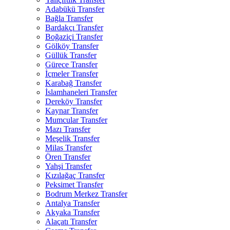
Adabükü Transfer
Bağla Transfer
Bardakçı Transfer
Boğaziçi Transfer
Gölköy Transfer
Güllük Transfer
Gürece Transfer
İçmeler Transfer
Karabağ Transfer
İslamhaneleri Transfer
Dereköy Transfer
Kaynar Transfer
Mumcular Transfer
Mazı Transfer
Meşelik Transfer
Milas Transfer
Ören Transfer
Yahşi Transfer
Kızılağaç Transfer
Peksimet Transfer
Bodrum Merkez Transfer
Antalya Transfer
Akyaka Transfer
Alaçatı Transfer