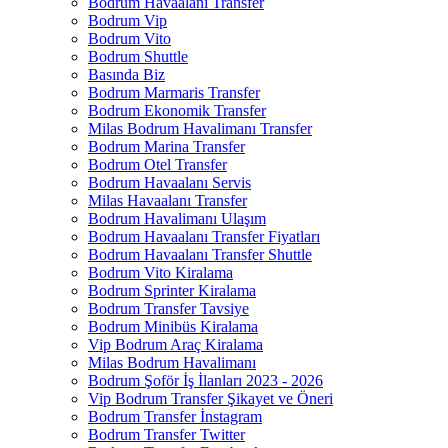
Bodrum Havaalanı Transfer
Bodrum Vip
Bodrum Vito
Bodrum Shuttle
Basında Biz
Bodrum Marmaris Transfer
Bodrum Ekonomik Transfer
Milas Bodrum Havalimanı Transfer
Bodrum Marina Transfer
Bodrum Otel Transfer
Bodrum Havaalanı Servis
Milas Havaalanı Transfer
Bodrum Havalimanı Ulaşım
Bodrum Havaalanı Transfer Fiyatları
Bodrum Havaalanı Transfer Shuttle
Bodrum Vito Kiralama
Bodrum Sprinter Kiralama
Bodrum Transfer Tavsiye
Bodrum Minibüs Kiralama
Vip Bodrum Araç Kiralama
Milas Bodrum Havalimanı
Bodrum Şoför İş İlanları 2023 - 2026
Vip Bodrum Transfer Şikayet ve Öneri
Bodrum Transfer İnstagram
Bodrum Transfer Twitter