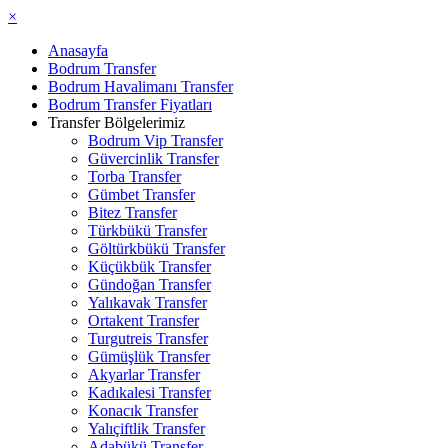
×
Anasayfa
Bodrum Transfer
Bodrum Havalimanı Transfer
Bodrum Transfer Fiyatları
Transfer Bölgelerimiz
Bodrum Vip Transfer
Güvercinlik Transfer
Torba Transfer
Gümbet Transfer
Bitez Transfer
Türkbükü Transfer
Göltürkbükü Transfer
Küçükbük Transfer
Gündoğan Transfer
Yalıkavak Transfer
Ortakent Transfer
Turgutreis Transfer
Gümüşlük Transfer
Akyarlar Transfer
Kadıkalesi Transfer
Konacık Transfer
Yalıçiftlik Transfer
Adabükü Transfer