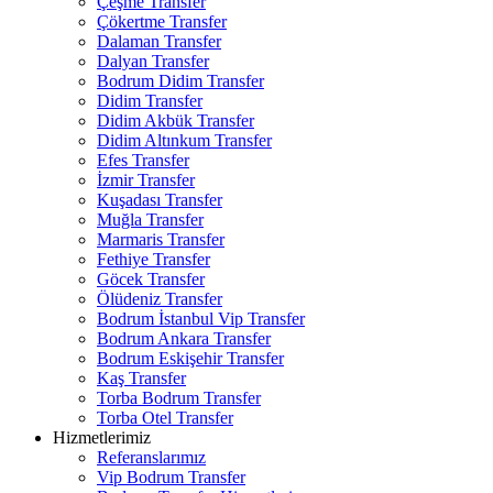
Çeşme Transfer
Çökertme Transfer
Dalaman Transfer
Dalyan Transfer
Bodrum Didim Transfer
Didim Transfer
Didim Akbük Transfer
Didim Altınkum Transfer
Efes Transfer
İzmir Transfer
Kuşadası Transfer
Muğla Transfer
Marmaris Transfer
Fethiye Transfer
Göcek Transfer
Ölüdeniz Transfer
Bodrum İstanbul Vip Transfer
Bodrum Ankara Transfer
Bodrum Eskişehir Transfer
Kaş Transfer
Torba Bodrum Transfer
Torba Otel Transfer
Hizmetlerimiz
Referanslarımız
Vip Bodrum Transfer