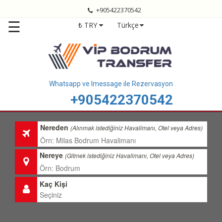
+905422370542
Anasayfa
☰
₺ TRY
Türkçe
Bodrum
Transfer
Bodrum
Havalimanı
Transfer
Whatsapp ve Imessage ile Rezervasyon
+905422370542
Bodrum
Transfer
Fiyatları
Nereden
(Alınmak istediğiniz Havalimanı, Otel veya Adres)
Transfer
Bölgelerimiz
Nereye
(Gitmek istediğiniz Havalimanı, Otel veya Adres)
Hizmetlerimiz
Kaç Kişi
Hakkımızda
İletişim