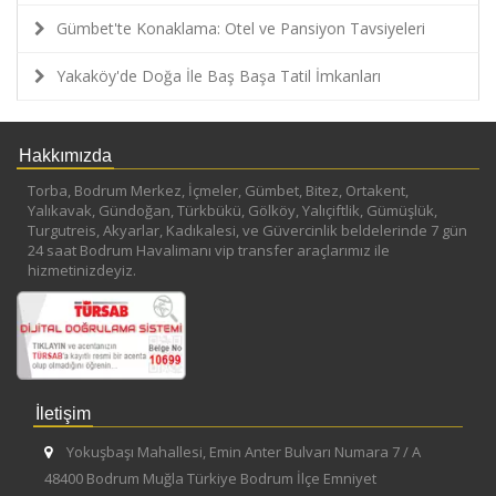
Gümbet'te Konaklama: Otel ve Pansiyon Tavsiyeleri
Yakaköy'de Doğa İle Baş Başa Tatil İmkanları
Hakkımızda
Torba, Bodrum Merkez, İçmeler, Gümbet, Bitez, Ortakent,
Yalıkavak, Gündoğan, Türkbükü, Gölköy, Yalıçiftlik, Gümüşlük,
Turgutreis, Akyarlar, Kadıkalesi, ve Güvercinlik beldelerinde 7 gün
24 saat Bodrum Havalimanı vip transfer araçlarımız ile
hizmetinizdeyiz.
İletişim
Yokuşbaşı Mahallesi, Emin Anter Bulvarı Numara 7 / A
48400 Bodrum Muğla Türkiye Bodrum İlçe Emniyet