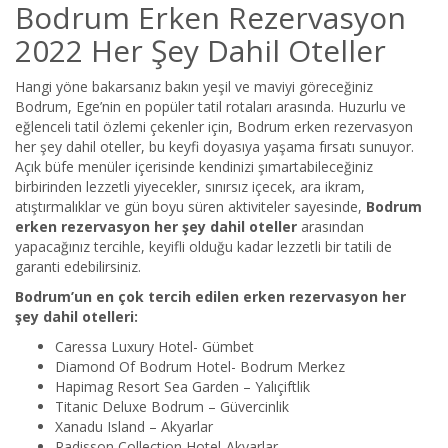
Bodrum Erken Rezervasyon
2022 Her Şey Dahil Oteller
Hangi yöne bakarsanız bakın yeşil ve maviyi göreceğiniz
Bodrum, Ege’nin en popüler tatil rotaları arasında. Huzurlu ve
eğlenceli tatil özlemi çekenler için, Bodrum erken rezervasyon
her şey dahil oteller, bu keyfi doyasıya yaşama fırsatı sunuyor.
Açık büfe menüler içerisinde kendinizi şımartabileceğiniz
birbirinden lezzetli yiyecekler, sınırsız içecek, ara ikram,
atıştırmalıklar ve gün boyu süren aktiviteler sayesinde,
Bodrum
erken rezervasyon her şey dahil oteller
arasından
yapacağınız tercihle, keyifli olduğu kadar lezzetli bir tatili de
garanti edebilirsiniz.
Bodrum’un en çok tercih edilen erken rezervasyon her
şey dahil otelleri:
Caressa Luxury Hotel- Gümbet
Diamond Of Bodrum Hotel- Bodrum Merkez
Hapimag Resort Sea Garden – Yalıçiftlik
Titanic Deluxe Bodrum – Güvercinlik
Xanadu Island – Akyarlar
Radisson Collection Hotel-Akyarlar