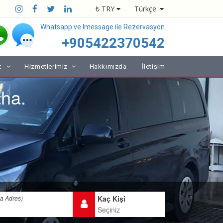
₺ TRY
Türkçe
Whatsapp ve Imessage ile Rezervasyon
+905422370542
z
Hizmetlerimiz
Hakkımızda
İletişim
aha.
ya Adres)
Kaç Kişi