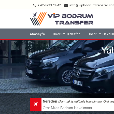
+905422370542
info@vipbodrumtransfer.co
Anasayfa
Bodrum Transfer
Bodrum Havalim
Yal
Nereden
(Alınmak istediğiniz Havalimanı, Otel ve