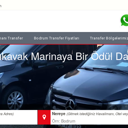
m
anı Transfer
Bodrum Transfer Fiyatları
Transfer Bölgelerimi
ıkavak Marinaya Bir Ödül D
Nereye
ya Adres)
(Gitmek istediğiniz Havalimanı, Otel ve