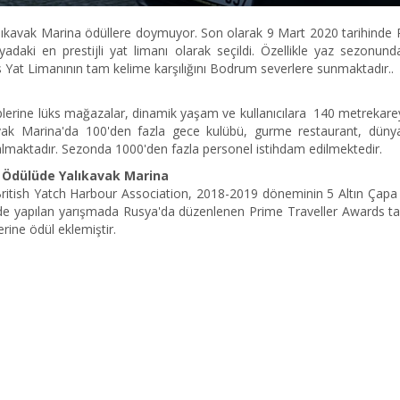
Yalıkavak Marina ödüllere doymuyor. Son olarak 9 Mart 2020 tarihinde
aki en prestijli yat limanı olarak seçildi. Özellikle yaz sezonunda
üks Yat Limanının tam kelime karşılığını Bodrum severlere sunmaktadır..
plerine lüks mağazalar, dinamik yaşam ve kullanıcılara 140 metrekar
avak Marina'da 100'den fazla gece kulübü, gurme restaurant, düny
 almaktadır. Sezonda 1000'den fazla personel istihdam edilmektedir.
ı Ödülüde Yalıkavak Marina
itish Yatch Harbour Association, 2018-2019 döneminin 5 Altın Çapa
de yapılan yarışmada Rusya'da düzenlenen Prime Traveller Awards ta
erine ödül eklemiştir.