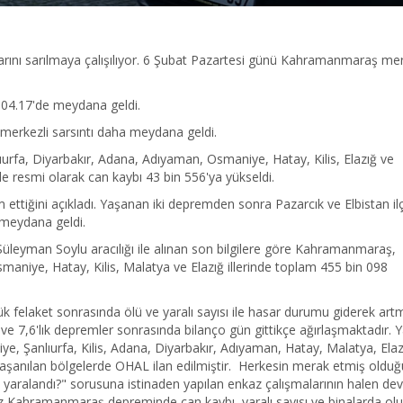
rını sarılmaya çalışılıyor. 6 Şubat Pazartesi günü Kahramanmaraş merk
 04.17'de meydana geldi.
n merkezli sarsıntı daha meydana geldi.
fa, Diyarbakır, Adana, Adıyaman, Osmaniye, Hatay, Kilis, Elazığ ve
 resmi olarak can kaybı 43 bin 556'ya yükseldi.
ttiğini açıkladı. Yaşanan iki depremden sonra Pazarcık ve Elbistan ilç
 meydana geldi.
Süleyman Soylu aracılığı ile alınan son bilgilere göre Kahramanmaraş,
maniye, Hatay, Kilis, Malatya ve Elazığ illerinde toplam 455 bin 098
 felaket sonrasında ölü ve yaralı sayısı ile hasar durumu giderek artm
 7,6'lık depremler sonrasında bilanço gün gittikçe ağırlaşmaktadır. 
e, Şanlıurfa, Kilis, Adana, Diyarbakır, Adıyaman, Hatay, Malatya, Elaz
 yaşanılan bölgelerde OHAL ilan edilmiştir. Herkesin merak etmiş olduğ
yaralandı?" sorusuna istinaden yapılan enkaz çalışmalarının halen d
ımız Kahramanmaraş depreminde can kaybı, yaralı sayısı ve binalarda ol