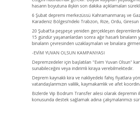
hasarın boyutuna ilişkin son dakika açıklamaları sürekl
6 Şubat depremi merkezüssü Kahramanmaraş ve Gazian
Karadeniz Bölgesi’ndeki Trabzon, Rize, Ordu, Giresun 
20 Şubat’ta peşpeşe yeniden gerçekleşen depremlerde H
15 gündür yaşananlardan sonra ağır hasarlı binaların y
binaların çevresinden uzaklaşmaları ve binalara girme
-EVİM YUVAN OLSUN KAMPANYASI
Depremzedeler için başlatılan "Evim Yuvan Olsun" kam
sunabileceğini veya indirimli kiraya verebilmektedir.
Deprem kaynaklı kira ve nakliyedeki fahiş fiyatlara yö
vatandaşlarımızın valilik, kaymakamlık ve afet koordinas
Bizlerde Vip Bodrum Transfer ailesi olarak depremin il
konusunda destek sağlamak adına çalışmalarımızı sü