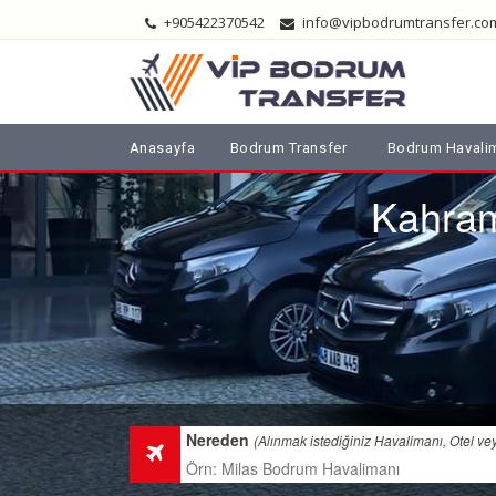
+905422370542
info@vipbodrumtransfer.co
Anasayfa
Bodrum Transfer
Bodrum Havalim
Kahram
Nereden
(Alınmak istediğiniz Havalimanı, Otel ve