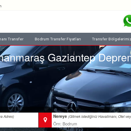
m
anı Transfer
Bodrum Transfer Fiyatları
Transfer Bölgelerimi
anmaraş Gaziantep Depre
Nereye
ya Adres)
(Gitmek istediğiniz Havalimanı, Otel ve