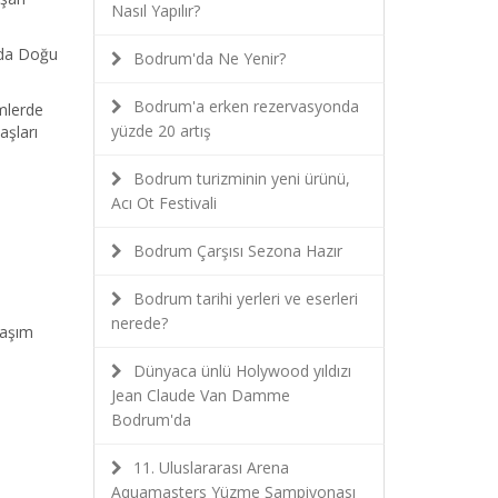
Nasıl Yapılır?
nda Doğu
Bodrum'da Ne Yenir?
Bodrum'a erken rezervasyonda
emlerde
yüzde 20 artış
aşları
Bodrum turizminin yeni ürünü,
Acı Ot Festivali
Bodrum Çarşısı Sezona Hazır
Bodrum tarihi yerleri ve eserleri
nerede?
laşım
Dünyaca ünlü Holywood yıldızı
Jean Claude Van Damme
Bodrum'da
11. Uluslararası Arena
Aquamasters Yüzme Şampiyonası