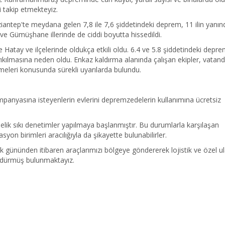
i takip etmekteyiz.
tep'te meydana gelen 7,8 ile 7,6 şiddetindeki deprem, 11 ilin yanı
ve Gümüşhane illerinde de ciddi boyutta hissedildi.
atay ve ilçelerinde oldukça etkili oldu. 6.4 ve 5.8 şiddetindeki depr
ıkılmasına neden oldu. Enkaz kaldırma alanında çalışan ekipler, vatand
meleri konusunda sürekli uyarılarda bulundu.
panyasına isteyenlerin evlerini depremzedelerin kullanımına ücretsiz
nelik sıkı denetimler yapılmaya başlanmıştır. Bu durumlarla karşılaşan
yon birimleri aracılığıyla da şikayette bulunabilirler.
k gününden itibaren araçlarımızı bölgeye göndererek lojistik ve özel u
rdürmüş bulunmaktayız.