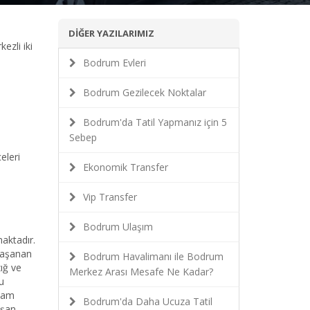
DİĞER YAZILARIMIZ
ezli iki
Bodrum Evleri
Bodrum Gezilecek Noktalar
Bodrum'da Tatil Yapmanız için 5
Sebep
eleri
Ekonomik Transfer
Vip Transfer
Bodrum Ulaşım
aktadır.
Yaşanan
Bodrum Havalimanı ile Bodrum
ığ ve
Merkez Arası Mesafe Ne Kadar?
u
evam
Bodrum'da Daha Ucuza Tatil
uşan