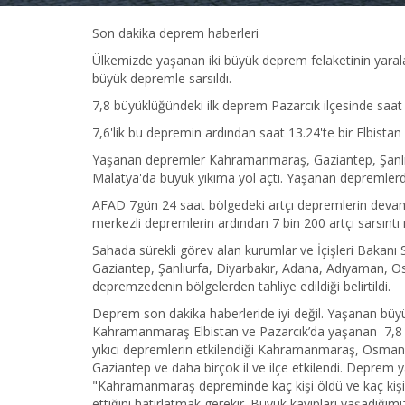
Son dakika deprem haberleri
Ülkemizde yaşanan iki büyük deprem felaketinin yarala
büyük depremle sarsıldı.
7,8 büyüklüğündeki ilk deprem Pazarcık ilçesinde saat
7,6'lik bu depremin ardından saat 13.24'te bir Elbista
Yaşanan depremler Kahramanmaraş, Gaziantep, Şanlıur
Malatya'da büyük yıkıma yol açtı. Yaşanan depremlerde
AFAD 7gün 24 saat bölgedeki artçı depremlerin devam e
merkezli depremlerin ardından 7 bin 200 artçı sarsıntı
Sahada sürekli görev alan kurumlar ve İçişleri Bakanı 
Gaziantep, Şanlıurfa, Diyarbakır, Adana, Adıyaman, Os
depremzedenin bölgelerden tahliye edildiği belirtildi.
Deprem son dakika haberleride iyi değil. Yaşanan büyük
Kahramanmaraş Elbistan ve Pazarcık’da yaşanan 7,8 ve
yıkıcı depremlerin etkilendiği Kahramanmaraş, Osmaniy
Gaziantep ve daha birçok il ve ilçe etkilendi. Deprem
"Kahramanmaraş depreminde kaç kişi öldü ve kaç kişi 
ettiğini hatırlatmak gerekir. Büyük kayıpları yaşadığ