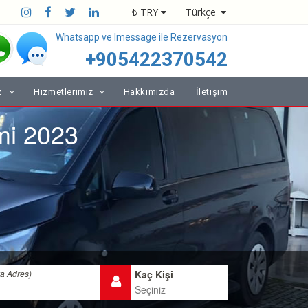
₺ TRY
Türkçe
Whatsapp ve Imessage ile Rezervasyon
+905422370542
z
Hizmetlerimiz
Hakkımızda
İletişim
mi 2023
ya Adres)
Kaç Kişi