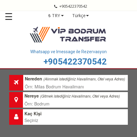
+905422370542
Anasayfa
☰
₺ TRY
Türkçe
Bodrum
Transfer
Bodrum
Havalimanı
Transfer
Whatsapp ve Imessage ile Rezervasyon
+905422370542
Bodrum
Transfer
Fiyatları
Nereden
(Alınmak istediğiniz Havalimanı, Otel veya Adres)
Transfer
Bölgelerimiz
Nereye
(Gitmek istediğiniz Havalimanı, Otel veya Adres)
Hizmetlerimiz
Kaç Kişi
Hakkımızda
İletişim