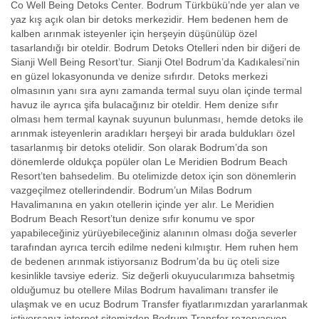
Co Well Being Detoks Center. Bodrum Türkbükü’nde yer alan ve
yaz kış açık olan bir detoks merkezidir. Hem bedenen hem de
kalben arınmak isteyenler için herşeyin düşünülüp özel
tasarlandığı bir oteldir. Bodrum Detoks Otelleri nden bir diğeri de
Sianji Well Being Resort’tur. Sianji Otel Bodrum’da Kadıkalesi’nin
en güzel lokasyonunda ve denize sıfırdır. Detoks merkezi
olmasının yanı sıra aynı zamanda termal suyu olan içinde termal
havuz ile ayrıca şifa bulacağınız bir oteldir. Hem denize sıfır
olması hem termal kaynak suyunun bulunması, hemde detoks ile
arınmak isteyenlerin aradıkları herşeyi bir arada buldukları özel
tasarlanmış bir detoks otelidir. Son olarak Bodrum’da son
dönemlerde oldukça popüler olan Le Meridien Bodrum Beach
Resort’ten bahsedelim. Bu otelimizde detox için son dönemlerin
vazgeçilmez otellerindendir. Bodrum’un Milas Bodrum
Havalimanına en yakın otellerin içinde yer alır. Le Meridien
Bodrum Beach Resort’tun denize sıfır konumu ve spor
yapabileceğiniz yürüyebileceğiniz alanının olması doğa severler
tarafından ayrıca tercih edilme nedeni kılmıştır. Hem ruhen hem
de bedenen arınmak istiyorsanız Bodrum’da bu üç oteli size
kesinlikle tavsiye ederiz. Siz değerli okuyucularımıza bahsetmiş
olduğumuz bu otellere Milas Bodrum havalimanı transfer ile
ulaşmak ve en ucuz Bodrum Transfer fiyatlarımızdan yararlanmak
istiyorsanız internet sitemizden Bodrum Transfer rezervasyon