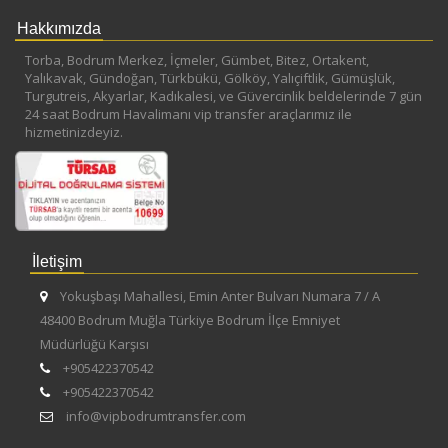
Hakkımızda
Torba, Bodrum Merkez, İçmeler, Gümbet, Bitez, Ortakent,
Yalıkavak, Gündoğan, Türkbükü, Gölköy, Yalıçiftlik, Gümüşlük,
Turgutreis, Akyarlar, Kadıkalesi, ve Güvercinlik beldelerinde 7 gün
24 saat Bodrum Havalimanı vip transfer araçlarımız ile
hizmetinizdeyiz.
İletişim
Yokuşbaşı Mahallesi, Emin Anter Bulvarı Numara 7 / A
48400 Bodrum Muğla Türkiye Bodrum İlçe Emniyet
Müdürlüğü Karşısı
+905422370542
+905422370542
info@vipbodrumtransfer.com