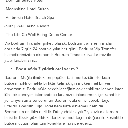
-Dorman Suites Hotel
-Moonshine Hotel Suites
-Ambrosia Hotel Beach Spa
-Sianji Well Being Resort
-The Life Co Well Being Detox Center
Vip Bodrum Transfer şirketi olarak, Bodrum transfer firmaları
arasında 7 gün 24 saat ve yılın her günü Bodrum Vip Transfer
hizmetlerimizden ekonomik Bodrum Transfer fiyatlarımız ile
yararlanabilirsiniz.
Bodrum’da 7 yıldızlı otel var mı?
Bodrum, Muğla ilindeki en popüler tatil merkezidir. Herkesin
bütçesi farklı olmakla birlikte Kalmak için mükemmel bir yer
arıyorsanız, Bodrum'da seçebileceğiniz çok çeşitli oteller var. İster
lüks bir deneyim ister sadece kafanızı dinlendirmek için rahat bir
yer arıyorsanız bu sorunun Bodrum’daki en iyi cevabı Lujo
Otel’dir. Bodrum Lujo Hotel hem kafa dinlemek hem de
Bodrum’un en lüks otelidir. Dünyadaki sayılı 7 yıldızlı otellerden
birisidir. Eşsiz güzellikteki denizi ve muhteşem doğası ile kesinlikle
bütçesi uygun olan tüm konuklara tavsiye ederiz.